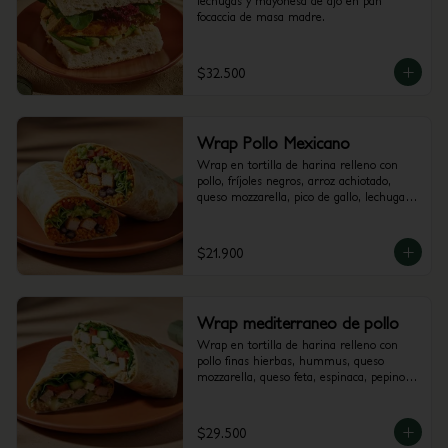
lechugas y mayonesa de ajo en pan 
focaccia de masa madre.
$32.500
Wrap Pollo Mexicano
Wrap en tortilla de harina relleno con 
pollo, fríjoles negros, arroz achiotado, 
queso mozzarella, pico de gallo, lechuga, 
guacamole y salsa verde.
$21.900
Wrap mediterraneo de pollo
Wrap en tortilla de harina relleno con 
pollo finas hierbas, hummus, queso 
mozzarella, queso feta, espinaca, pepino, 
cebolla morada y alioli.
$29.500