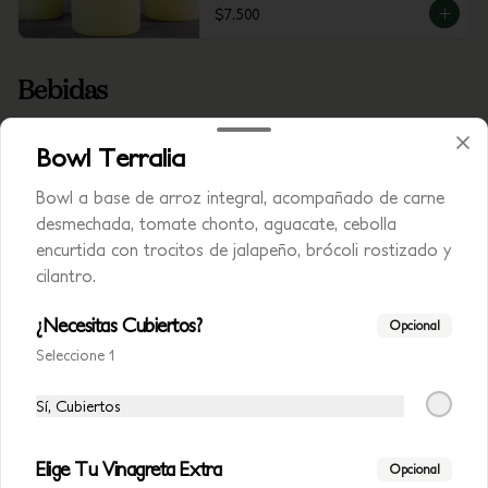
$7.500
Bebidas
Bowl Terralia
Agua Manantial Sin Gas
Agua Manantial Sin Gas 300 ml
Bowl a base de arroz integral, acompañado de carne
desmechada, tomate chonto, aguacate, cebolla
encurtida con trocitos de jalapeño, brócoli rostizado y
cilantro.
$7.500
¿Necesitas Cubiertos?
Opcional
Seleccione 1
Agua con Gas
Agua Manantial Con Gas 300 ml
Sí, Cubiertos
Elige Tu Vinagreta Extra
Opcional
$7.500