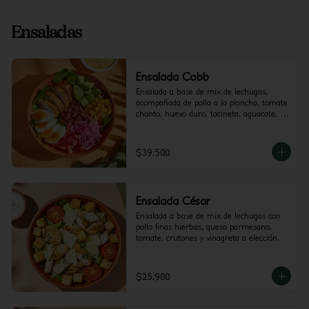
Ensaladas
Ensalada Cobb
Ensalada a base de mix de lechugas, 
acompañada de pollo a la plancha, tomate 
chonto, huevo duro, tocineta, aguacate, 
cebolla encurtida con trocitos de jalapeño 
y maíz tierno. Recomendada con vinagreta 
Mediterránea.
$39.500
Ensalada César
Ensalada a base de mix de lechugas con 
pollo finas hierbas, queso parmesano, 
tomate, crutones y vinagreta a elección.
$25.900