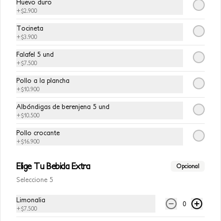
Huevo duro
+
$2.900
Tocineta
+
$3.900
$7.500
Falafel 5 und
+
$7.500
Pollo a la plancha
+
$10.900
Albóndigas de berenjena 5 und
+
$10.500
Pollo crocante
+
$16.900
Elige Tu Bebida Extra
Conócenos
Opcional
Seleccione 5
Zona de Delivery
Limonalia
0
Términos y Condiciones Avocalia
+
$7.500
Contacto