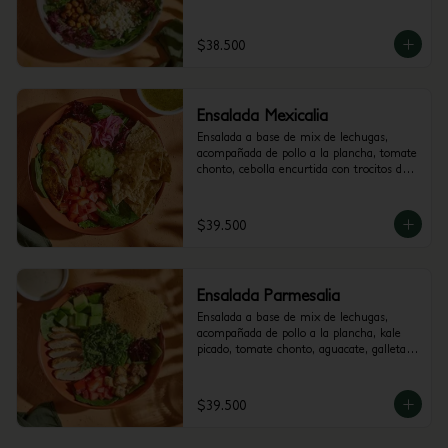
de berenjena y garbanzos crocantes. 
Recomendada con vinagreta Mediterránea.
$38.500
Ensalada Mexicalia
Ensalada a base de mix de lechugas, 
acompañada de pollo a la plancha, tomate 
chonto, cebolla encurtida con trocitos de 
jalapeño, totopos, maiz, guacamole y 
cilantro. Recomendada con vinagreta de 
Jalapeños.
$39.500
Ensalada Parmesalia
Ensalada a base de mix de lechugas, 
acompañada de pollo a la plancha, kale 
picado, tomate chonto, aguacate, galletas 
de parmesano, hummus de pimenton y 
crutones. Recomendada con vinagreta 
César.
$39.500