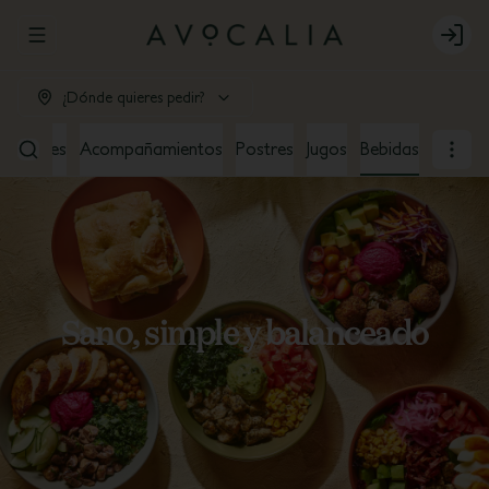
Abrir menu de navegación
Login
¿Dónde quieres pedir?
ndwiches
Acompañamientos
Postres
Jugos
Bebidas
Sano, simple y balanceado