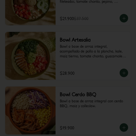
fileteadas, tomate chonto, pepino, 
hummus y perejil.
$21.900
$37.500
Bowl Artesalia
Bowl a base de arroz integral, 
acompañado de pollo a la plancha, kale, 
maiz tierno, tomate chonto, guacamole y 
cilantro.
$28.900
Bowl Cerdo BBQ
Bowl a base de arroz integral con cerdo 
BBQ, maiz y colleslaw.
$19.900