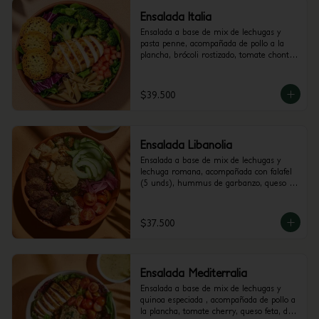
Ensalada Italia
Ensalada a base de mix de lechugas y 
pasta penne, acompañada de pollo a la 
plancha, brócoli rostizado, tomate chonto 
y galletas de parmesano. Recomendada 
con vinagreta Pesto.
$39.500
Ensalada Libanolia
Ensalada a base de mix de lechugas y 
lechuga romana, acompañada con falafel 
(5 unds), hummus de garbanzo, queso 
feta, tomate cherry, pepino, crutones y 
cebolla encurtida con trocitos de jalapeño. 
Recomendada con vinagreta Libanesa.
$37.500
Ensalada Mediterralia
Ensalada a base de mix de lechugas y 
quinoa especiada , acompañada de pollo a 
la plancha, tomate cherry, queso feta, dip 