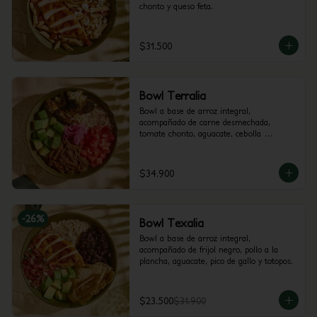
chonto y queso feta.
$31.500
Bowl Terralia
Bowl a base de arroz integral, 
acompañado de carne desmechada, 
tomate chonto, aguacate, cebolla 
encurtida con trocitos de jalapeño, brócoli 
rostizado y cilantro.
$34.900
-
26
%
Bowl Texalia
Bowl a base de arroz integral, 
acompañado de frijol negro, pollo a la 
plancha, aguacate, pico de gallo y totopos.
$23.500
$31.900