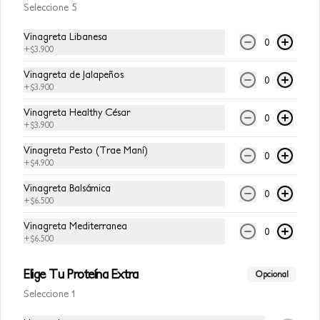
Seleccione 5
Vinagreta Libanesa
Coca-Cola Original
0
+
$3.900
Coca-Cola Original 250ml
Vinagreta de Jalapeños
0
+
$3.900
Vinagreta Healthy César
0
$8.500
+
$3.900
Vinagreta Pesto (Trae Maní)
0
+
$4.900
Coca-Cola Sin Azúcar
Coca-Cola Sin Azúcar 250 ml
Vinagreta Balsámica
0
+
$6.500
Vinagreta Mediterranea
0
+
$6.500
$7.500
Elige Tu Proteína Extra
Opcional
Seleccione 1
Sprite
Sprite 400 ml