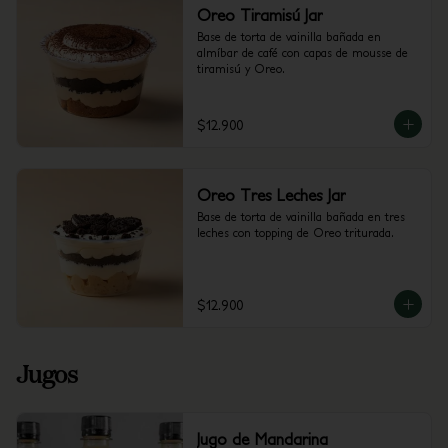
Oreo Tiramisú Jar
Base de torta de vainilla bañada en 
almíbar de café con capas de mousse de 
tiramisú y Oreo.
$12.900
Oreo Tres Leches Jar
Base de torta de vainilla bañada en tres 
leches con topping de Oreo triturada.
$12.900
Jugos
Jugo de Mandarina