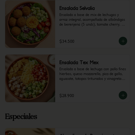
Ensalada Selvalia
Ensalada a base de mix de lechugas y 
arroz integral, acompañada de albóndigas 
de berenjena (5 unds), tomate cherry, 
aguacate y dip de Pimenton. 
Recomendada con vinagreta Balsámica
$34.500
Ensalada Tex Mex
Ensalada a base de lechuga con pollo finas 
hierbas, queso mozzarella, pico de gallo, 
aguacate, totopos triturados y vinagreta a 
elección.
$28.900
Especiales