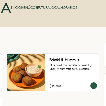
INICIO
MENÚ
COBERTURA
LOCAL
HORARIOS
Falafel & Hummus
Mini bowl con porción de falafel (5 
unds) y hummus de tu elección.
$15.500