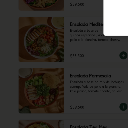
$39.500
Ensalada Mediterralia
Ensalada a base de mix de lechugas y 
quinoa especiada , acompañada de 
pollo a la plancha, tomate cherry, 
queso feta, dip de berenjena y 
garbanzos crocantes. Recomendada 
con vinagreta Mediterránea.
$38.500
Ensalada Parmesalia
Ensalada a base de mix de lechugas, 
acompañada de pollo a la plancha, 
kale picado, tomate chonto, aguacate, 
galletas de parmesano, hummus de 
pimenton y crutones. Recomendada 
con vinagreta César.
$39.500
Ensalada Tex Mex