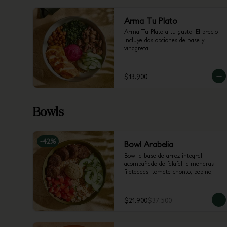
Arma Tu Plato
Arma Tu Plato a tu gusto. El precio 
incluye dos opciones de base y 
vinagreta
$13.900
Bowls
-
42
%
Bowl Arabelia
Bowl a base de arroz integral, 
acompañado de falafel, almendras 
fileteadas, tomate chonto, pepino, 
hummus y perejil.
$21.900
$37.500