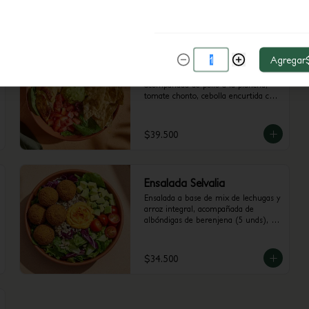
con trocitos de jalapeño. 
$37.500
Recomendada con vinagreta 
Libanesa.
Ensalada Mexicalia
Agregar
Ensalada a base de mix de lechugas, 
acompañada de pollo a la plancha, 
tomate chonto, cebolla encurtida con 
trocitos de jalapeño, totopos, maiz, 
guacamole y cilantro. Recomendada 
con vinagreta de Jalapeños.
$39.500
Ensalada Selvalia
Ensalada a base de mix de lechugas y 
arroz integral, acompañada de 
albóndigas de berenjena (5 unds), 
tomate cherry, aguacate y dip de 
Pimenton. Recomendada con 
vinagreta Balsámica
$34.500