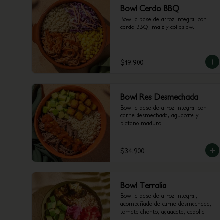
Bowl Cerdo BBQ
Bowl a base de arroz integral con 
cerdo BBQ, maiz y colleslaw.
$19.900
Bowl Res Desmechada
Bowl a base de arroz integral con 
carne desmechada, aguacate y 
platano maduro.
$34.900
Bowl Terralia
Bowl a base de arroz integral, 
acompañado de carne desmechada, 
tomate chonto, aguacate, cebolla 
encurtida con trocitos de jalapeño, 