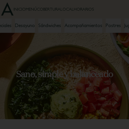
INICIO
MENÚ
COBERTURA
LOCAL
HORARIOS
ciales
Desayuno
Sándwiches
Acompañamientos
Postres
Ju
Sano, simple y balanceado