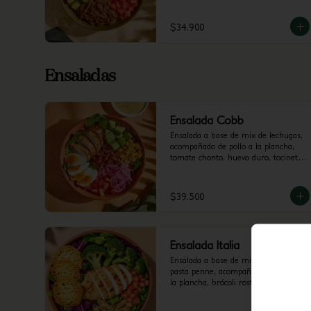
brócoli rostizado y cilantro.
$34.900
Ensaladas
Ensalada Cobb
Ensalada a base de mix de lechugas, 
acompañada de pollo a la plancha, 
tomate chonto, huevo duro, tocineta, 
aguacate, cebolla encurtida con 
trocitos de jalapeño y maíz tierno. 
Recomendada con vinagreta 
$39.500
Mediterránea.
Ensalada Italia
Ensalada a base de mix de lechugas y 
pasta penne, acompañada de pollo a 
la plancha, brócoli rostizado, tomate 
chonto y galletas de parmesano. 
Recomendada con vinagreta Pesto.