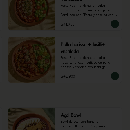
Pasta Fusilli al dente en salsa 
napolitana, acompañada de pollo 
Parrillado con PPesto y ensalda con 
lechuga, tomate cherry y aguacate.
$41.900
Pollo harissa + fusilli+
ensalada
Pasta Fusilli al dente en salsa 
napolitana, acompañada de pollo 
harissa y ensalda con lechuga, 
tomate cherry y aguacate.
$42.900
Açai Bowl
Bowl de açai con banano, 
mantequilla de maní y granola.