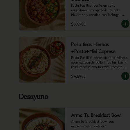
Pasta Fusilli al dente en salsa 
napolitana, acompañada de pollo 
Mexicano y ensalda con lechuga, 
tomate chrrerry  y aguacate.
$39.900
Pollo finas Hierbas
+Pasta+Mini Caprese
Pasta Fusilli al dente en salsa Alfredo, 
acompañada de pollo finas hierbas y 
mini caprese con burrata, tomate 
cherry y pesto.
$42.900
Desayuno
Arma Tu Breakfast Bowl
Arma tu breakfast bowl con 
ingredientes a elección.