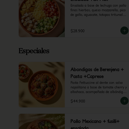
Ensalada a base de lechuga con pollo 
finas hierbas, queso mozzarella, pico 
de gallo, aguacate, totopos triturados 
y vinagreta a elección.
$28.900
Especiales
Abondigas de Berenjena +
Pasta +Caprese
Pasta Fettuccine al dente con salsa 
napolitana a base de tomate cherry y 
albahaca, acompañada de albóndigas 
de berenjena y mini caprese con 
$44.900
burrata, tomate cherry y pesto.
Pollo Mexicano + fusilli+
ensalada