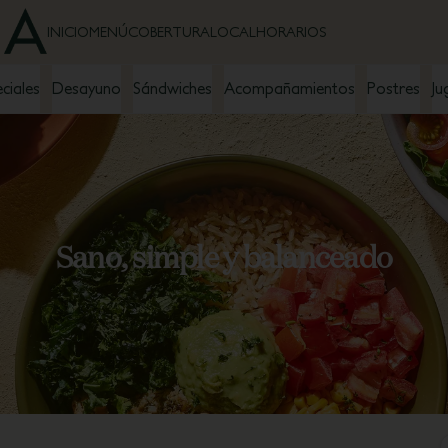
INICIO
MENÚ
COBERTURA
LOCAL
HORARIOS
ciales
Desayuno
Sándwiches
Acompañamientos
Postres
Ju
Sano, simple y balanceado