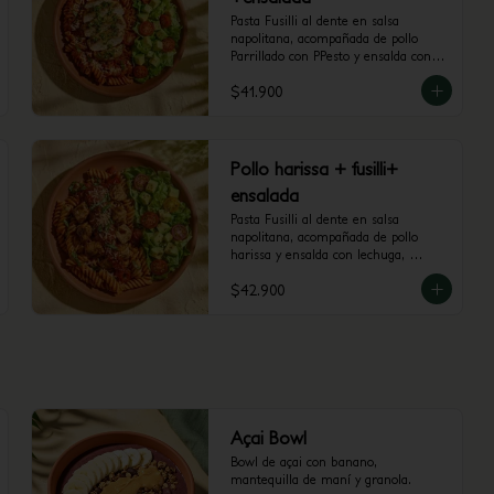
Pasta Fusilli al dente en salsa 
napolitana, acompañada de pollo 
Parrillado con PPesto y ensalda con 
lechuga, tomate cherry y aguacate.
$41.900
Pollo harissa + fusilli+
ensalada
Pasta Fusilli al dente en salsa 
napolitana, acompañada de pollo 
harissa y ensalda con lechuga, 
tomate cherry y aguacate.
$42.900
Açai Bowl
Bowl de açai con banano, 
mantequilla de maní y granola.