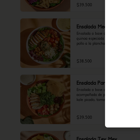
$39.500
Ensalada Mediterralia
Ensalada a base de mix de lechugas y 
quinoa especiada , acompañada de 
pollo a la plancha, tomate cherry, 
queso feta, dip de berenjena y 
garbanzos crocantes. Recomendada 
con vinagreta Mediterránea.
$38.500
Ensalada Parmesalia
Ensalada a base de mix de lechugas, 
acompañada de pollo a la plancha, 
kale picado, tomate chonto, aguacate, 
galletas de parmesano, hummus de 
pimenton y crutones. Recomendada 
con vinagreta César.
$39.500
Ensalada Tex Mex