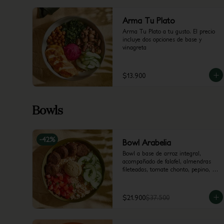
Arma Tu Plato
Arma Tu Plato a tu gusto. El precio 
incluye dos opciones de base y 
vinagreta
$13.900
Bowls
-
42
%
Bowl Arabelia
Bowl a base de arroz integral, 
acompañado de falafel, almendras 
fileteadas, tomate chonto, pepino, 
hummus y perejil.
$21.900
$37.500