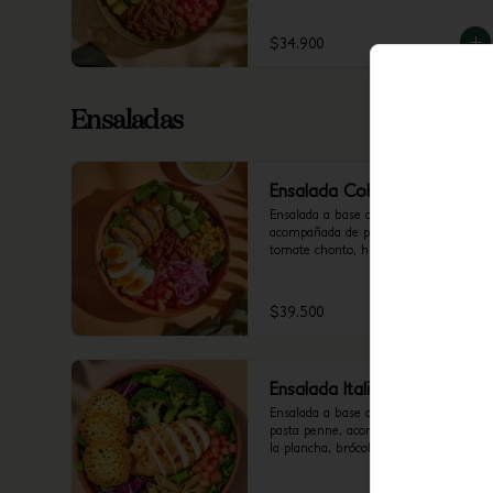
brócoli rostizado y cilantro.
$34.900
Ensaladas
Ensalada Cobb
Ensalada a base de mix de lechugas, 
acompañada de pollo a la plancha, 
tomate chonto, huevo duro, tocineta, 
aguacate, cebolla encurtida con 
trocitos de jalapeño y maíz tierno. 
Recomendada con vinagreta 
$39.500
Mediterránea.
Ensalada Italia
Ensalada a base de mix de lechugas y 
pasta penne, acompañada de pollo a 
la plancha, brócoli rostizado, tomate 
chonto y galletas de parmesano. 
Recomendada con vinagreta Pesto.