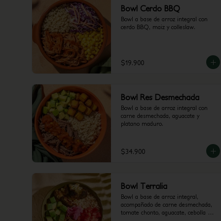
Bowl Cerdo BBQ
Bowl a base de arroz integral con 
cerdo BBQ, maiz y colleslaw.
$19.900
Bowl Res Desmechada
Bowl a base de arroz integral con 
carne desmechada, aguacate y 
platano maduro.
$34.900
Bowl Terralia
Bowl a base de arroz integral, 
acompañado de carne desmechada, 
tomate chonto, aguacate, cebolla 
encurtida con trocitos de jalapeño, 