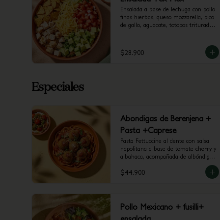
Ensalada a base de lechuga con pollo 
finas hierbas, queso mozzarella, pico 
de gallo, aguacate, totopos triturados 
y vinagreta a elección.
$28.900
Especiales
Abondigas de Berenjena +
Pasta +Caprese
Pasta Fettuccine al dente con salsa 
napolitana a base de tomate cherry y 
albahaca, acompañada de albóndigas 
de berenjena y mini caprese con 
$44.900
burrata, tomate cherry y pesto.
Pollo Mexicano + fusilli+
ensalada