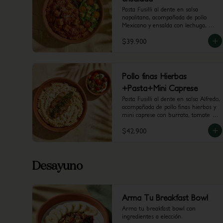
Pasta Fusilli al dente en salsa 
napolitana, acompañada de pollo 
Mexicano y ensalda con lechuga, 
tomate chrrerry  y aguacate.
$39.900
Pollo finas Hierbas
+Pasta+Mini Caprese
Pasta Fusilli al dente en salsa Alfredo, 
acompañada de pollo finas hierbas y 
mini caprese con burrata, tomate 
cherry y pesto.
$42.900
Desayuno
Arma Tu Breakfast Bowl
Arma tu breakfast bowl con 
ingredientes a elección.