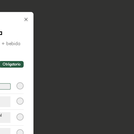
Close
a
 + bebida
Obligatorio
l