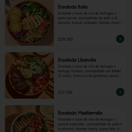
Ensalada Italia
Ensalada a base de mix de lechugas y 
pasta penne, acompañada de pollo a la 
plancha, brócoli rostizado, tomate chonto 
y galletas de parmesano. Recomendada 
con vinagreta Pesto.
$39.500
Ensalada Libanolia
Ensalada a base de mix de lechugas y 
lechuga romana, acompañada con falafel 
(5 unds), hummus de garbanzo, queso 
feta, tomate cherry, pepino, crutones y 
cebolla encurtida con trocitos de jalapeño. 
Recomendada con vinagreta Libanesa.
$37.500
Ensalada Mediterralia
Ensalada a base de mix de lechugas y 
quinoa especiada , acompañada de pollo a 
la plancha, tomate cherry, queso feta, dip 