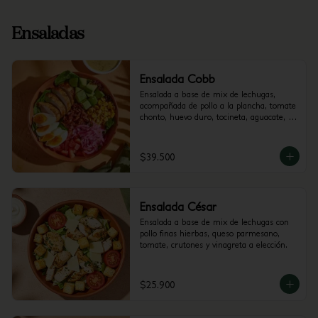
Ensaladas
Ensalada Cobb
Ensalada a base de mix de lechugas, 
acompañada de pollo a la plancha, tomate 
chonto, huevo duro, tocineta, aguacate, 
cebolla encurtida con trocitos de jalapeño 
y maíz tierno. Recomendada con vinagreta 
Mediterránea.
$39.500
Ensalada César
Ensalada a base de mix de lechugas con 
pollo finas hierbas, queso parmesano, 
tomate, crutones y vinagreta a elección.
$25.900