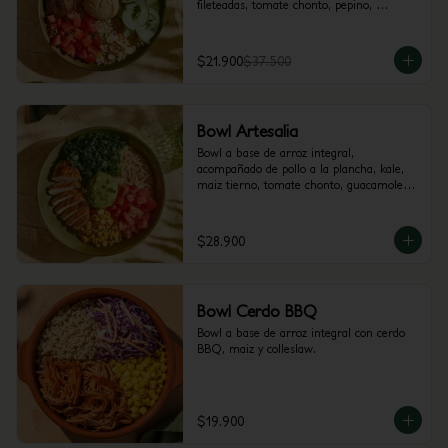
fileteadas, tomate chonto, pepino, 
hummus y perejil.
$21.900
$37.500
Bowl Artesalia
Bowl a base de arroz integral, 
acompañado de pollo a la plancha, kale, 
maiz tierno, tomate chonto, guacamole y 
cilantro.
$28.900
Bowl Cerdo BBQ
Bowl a base de arroz integral con cerdo 
BBQ, maiz y colleslaw.
$19.900