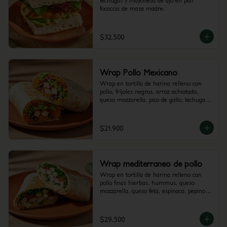
lechugas y mayonesa de ajo en pan 
focaccia de masa madre.
$32.500
Wrap Pollo Mexicano
Wrap en tortilla de harina relleno con 
pollo, fríjoles negros, arroz achiotado, 
queso mozzarella, pico de gallo, lechuga, 
guacamole y salsa verde.
$21.900
Wrap mediterraneo de pollo
Wrap en tortilla de harina relleno con 
pollo finas hierbas, hummus, queso 
mozzarella, queso feta, espinaca, pepino, 
cebolla morada y alioli.
$29.500