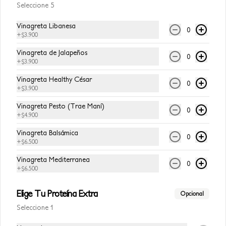
Seleccione 5
Vinagreta Libanesa
Coca-Cola Original
0
+
$3.900
Coca-Cola Original 250ml
Vinagreta de Jalapeños
0
+
$3.900
Vinagreta Healthy César
0
$8.500
+
$3.900
Vinagreta Pesto (Trae Maní)
0
+
$4.900
Coca-Cola Sin Azúcar
Coca-Cola Sin Azúcar 250 ml
Vinagreta Balsámica
0
+
$6.500
Vinagreta Mediterranea
0
+
$6.500
$7.500
Elige Tu Proteína Extra
Opcional
Seleccione 1
Sprite
Sprite 400 ml