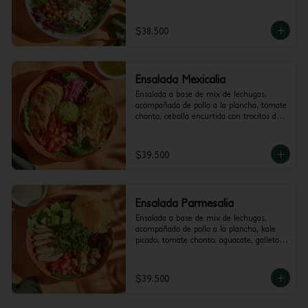
de berenjena y garbanzos crocantes. 
Recomendada con vinagreta Mediterránea.
$38.500
Ensalada Mexicalia
Ensalada a base de mix de lechugas, 
acompañada de pollo a la plancha, tomate 
chonto, cebolla encurtida con trocitos de 
jalapeño, totopos, maiz, guacamole y 
cilantro. Recomendada con vinagreta de 
Jalapeños.
$39.500
Ensalada Parmesalia
Ensalada a base de mix de lechugas, 
acompañada de pollo a la plancha, kale 
picado, tomate chonto, aguacate, galletas 
de parmesano, hummus de pimenton y 
crutones. Recomendada con vinagreta 
César.
$39.500