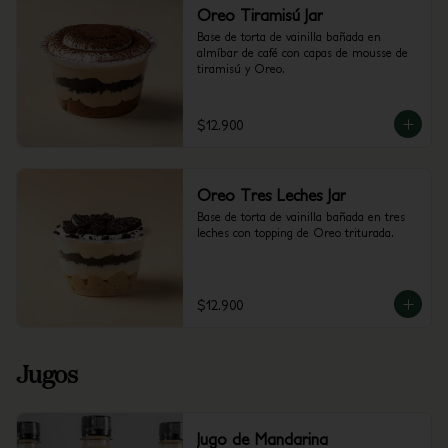
Oreo Tiramisú Jar
Base de torta de vainilla bañada en 
almíbar de café con capas de mousse de 
tiramisú y Oreo.
$12.900
Oreo Tres Leches Jar
Base de torta de vainilla bañada en tres 
leches con topping de Oreo triturada.
$12.900
Jugos
Jugo de Mandarina