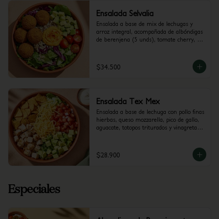
Ensalada Selvalia
Ensalada a base de mix de lechugas y 
arroz integral, acompañada de albóndigas 
de berenjena (5 unds), tomate cherry, 
aguacate y dip de Pimenton. 
Recomendada con vinagreta Balsámica
$34.500
Ensalada Tex Mex
Ensalada a base de lechuga con pollo finas 
hierbas, queso mozzarella, pico de gallo, 
aguacate, totopos triturados y vinagreta a 
elección.
$28.900
Especiales