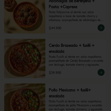
Abondigas de Berenjena +
Pasta +Caprese
Pasta Fettuccine al dente con salsa 
napolitana a base de tomate cherry y 
albahaca, acompañada de albóndigas de 
berenjena y mini caprese con burrata, 
$44.900
tomate cherry y pesto.
Cerdo Braseado + fusilli +
ensalada
Pasta Fusilli al dente en salsa napolitana, 
acompañada de Cerdo Braseado y ensalda 
con lechuga, tomate cherry y aguacate.
$39.900
Pollo Mexicano + fusilli+
ensalada
Pasta Fusilli al dente en salsa napolitana, 
acompañada de pollo Mexicano y ensalda 
con lechuga, tomate chrrerry  y aguacate.