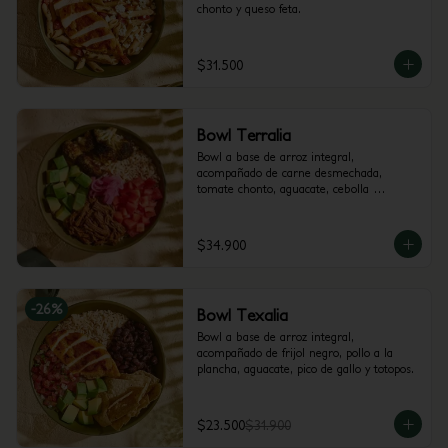
chonto y queso feta.
$31.500
Bowl Terralia
Bowl a base de arroz integral, 
acompañado de carne desmechada, 
tomate chonto, aguacate, cebolla 
encurtida con trocitos de jalapeño, brócoli 
rostizado y cilantro.
$34.900
-
26
%
Bowl Texalia
Bowl a base de arroz integral, 
acompañado de frijol negro, pollo a la 
plancha, aguacate, pico de gallo y totopos.
$23.500
$31.900