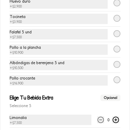
Huevo duro
+
$2.900
Tocineta
+
$3.900
$7.500
Falafel 5 und
+
$7.500
Pollo a la plancha
+
$10.900
Albóndigas de berenjena 5 und
+
$10.500
Pollo crocante
+
$16.900
Elige Tu Bebida Extra
Conócenos
Opcional
Seleccione 5
Zona de Delivery
Limonalia
0
Términos y Condiciones Avocalia
+
$7.500
Contacto