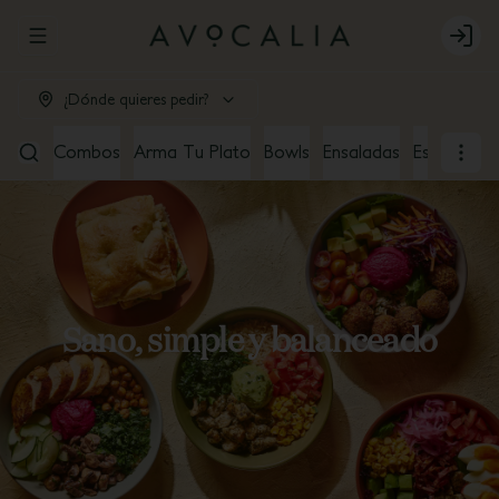
Abrir menu de navegación
Login
¿Dónde quieres pedir?
Combos
Arma Tu Plato
Bowls
Ensaladas
Especiales
Sano, simple y balanceado