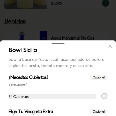
$7.500
Bebidas
Agua Manantial Sin Gas
Agua Manantial Sin Gas 300 ml
Bowl Sicilia
Bowl a base de Pasta fussili, acompañado de pollo a
la plancha, pesto, tomate chonto y queso feta.
$7.500
¿Necesitas Cubiertos?
Opcional
Seleccione 1
Agua con Gas
Agua Manantial Con Gas 300 ml
Sí, Cubiertos
Elige Tu Vinagreta Extra
Opcional
$7.500