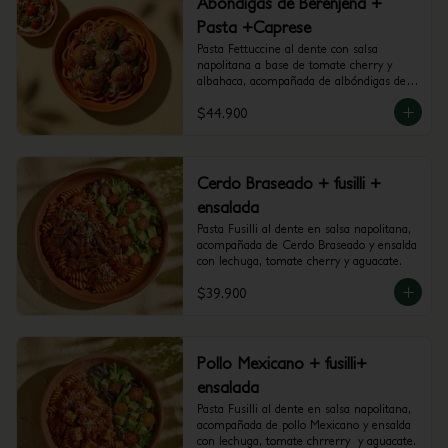
Abondigas de Berenjena +
Pasta +Caprese
Pasta Fettuccine al dente con salsa 
napolitana a base de tomate cherry y 
albahaca, acompañada de albóndigas de 
berenjena y mini caprese con burrata, 
$44.900
tomate cherry y pesto.
Cerdo Braseado + fusilli +
ensalada
Pasta Fusilli al dente en salsa napolitana, 
acompañada de Cerdo Braseado y ensalda 
con lechuga, tomate cherry y aguacate.
$39.900
Pollo Mexicano + fusilli+
ensalada
Pasta Fusilli al dente en salsa napolitana, 
acompañada de pollo Mexicano y ensalda 
con lechuga, tomate chrrerry  y aguacate.