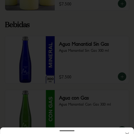
$7.500
Bebidas
Agua Manantial Sin Gas
Agua Manantial Sin Gas 300 ml
$7.500
Agua con Gas
Agua Manantial Con Gas 300 ml
$7.500