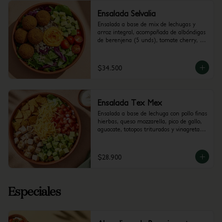
Ensalada Selvalia
Ensalada a base de mix de lechugas y 
arroz integral, acompañada de albóndigas 
de berenjena (5 unds), tomate cherry, 
aguacate y dip de Pimenton. 
Recomendada con vinagreta Balsámica
$34.500
Ensalada Tex Mex
Ensalada a base de lechuga con pollo finas 
hierbas, queso mozzarella, pico de gallo, 
aguacate, totopos triturados y vinagreta a 
elección.
$28.900
Especiales