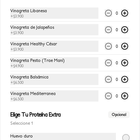
Vinagreta Libanesa
0
+
$3.900
$7.500
Vinagreta de Jalapeños
0
+
$3.900
Vinagreta Healthy César
0
+
$3.900
Vinagreta Pesto (Trae Maní)
0
+
$4.900
Vinagreta Balsámica
0
+
$6.500
Vinagreta Mediterranea
0
+
$6.500
Conócenos
Elige Tu Proteína Extra
Opcional
Zona de Delivery
Seleccione 1
Términos y Condiciones Avocalia
Huevo duro
Contacto