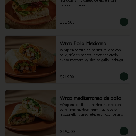
lechugas y mayonesa de ajo en pan 
focaccia de masa madre.
$32.500
Wrap Pollo Mexicano
Wrap en tortilla de harina relleno con 
pollo, fríjoles negros, arroz achiotado, 
queso mozzarella, pico de gallo, lechuga, 
guacamole y salsa verde.
$21.900
Wrap mediterraneo de pollo
Wrap en tortilla de harina relleno con 
pollo finas hierbas, hummus, queso 
mozzarella, queso feta, espinaca, pepino, 
cebolla morada y alioli.
$29.500