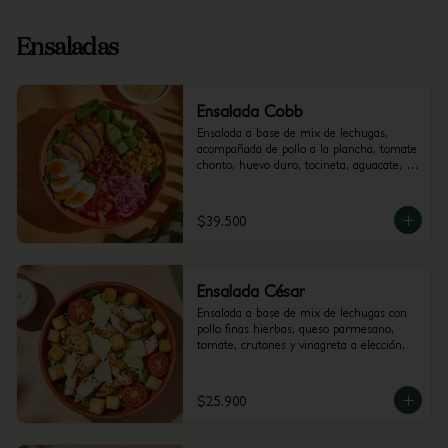
Ensaladas
Ensalada Cobb
Ensalada a base de mix de lechugas, 
acompañada de pollo a la plancha, tomate 
chonto, huevo duro, tocineta, aguacate, 
cebolla encurtida con trocitos de jalapeño 
y maíz tierno. Recomendada con vinagreta 
Mediterránea.
$39.500
Ensalada César
Ensalada a base de mix de lechugas con 
pollo finas hierbas, queso parmesano, 
tomate, crutones y vinagreta a elección.
$25.900