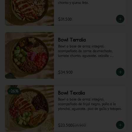
chonto y queso feta.
$31.500
Bowl Terralia
Bowl a base de arroz integral, 
acompañado de carne desmechada, 
tomate chonto, aguacate, cebolla 
encurtida con trocitos de jalapeño, brócoli 
rostizado y cilantro.
$34.900
-
26
%
Bowl Texalia
Bowl a base de arroz integral, 
acompañado de frijol negro, pollo a la 
plancha, aguacate, pico de gallo y totopos.
$23.500
$31.900