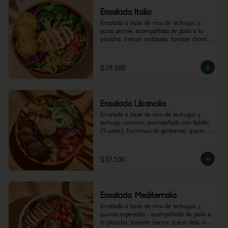
Ensalada Italia
Ensalada a base de mix de lechugas y 
pasta penne, acompañada de pollo a la 
plancha, brócoli rostizado, tomate chonto 
y galletas de parmesano. Recomendada 
con vinagreta Pesto.
$39.500
Ensalada Libanolia
Ensalada a base de mix de lechugas y 
lechuga romana, acompañada con falafel 
(5 unds), hummus de garbanzo, queso 
feta, tomate cherry, pepino, crutones y 
cebolla encurtida con trocitos de jalapeño. 
Recomendada con vinagreta Libanesa.
$37.500
Ensalada Mediterralia
Ensalada a base de mix de lechugas y 
quinoa especiada , acompañada de pollo a 
la plancha, tomate cherry, queso feta, dip 