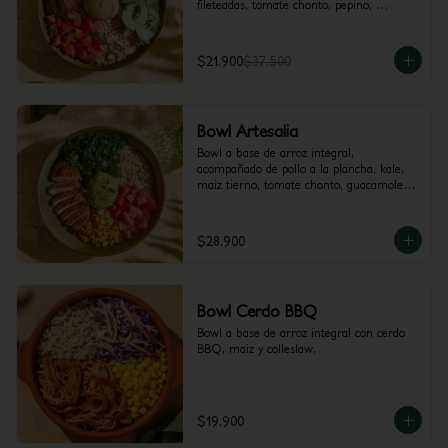
fileteadas, tomate chonto, pepino, 
hummus y perejil.
$21.900
$37.500
Bowl Artesalia
Bowl a base de arroz integral, 
acompañado de pollo a la plancha, kale, 
maiz tierno, tomate chonto, guacamole y 
cilantro.
$28.900
Bowl Cerdo BBQ
Bowl a base de arroz integral con cerdo 
BBQ, maiz y colleslaw.
$19.900