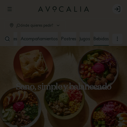
Abrir menu de navegación
Login
¿Dónde quieres pedir?
ndwiches
Acompañamientos
Postres
Jugos
Bebidas
Sano, simple y balanceado