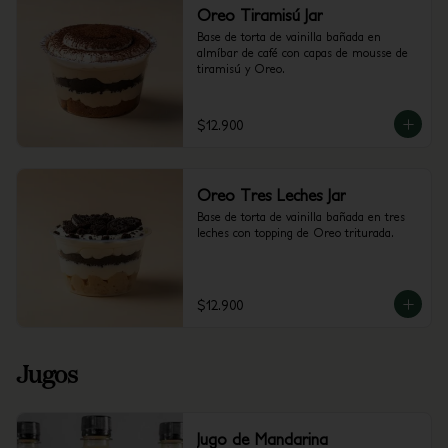
Oreo Tiramisú Jar
Base de torta de vainilla bañada en 
almíbar de café con capas de mousse de 
tiramisú y Oreo.
$12.900
Oreo Tres Leches Jar
Base de torta de vainilla bañada en tres 
leches con topping de Oreo triturada.
$12.900
Jugos
Jugo de Mandarina