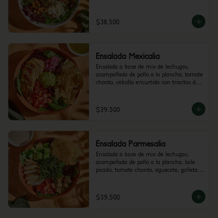
de berenjena y garbanzos crocantes. 
Recomendada con vinagreta Mediterránea.
$38.500
Ensalada Mexicalia
Ensalada a base de mix de lechugas, 
acompañada de pollo a la plancha, tomate 
chonto, cebolla encurtida con trocitos de 
jalapeño, totopos, maiz, guacamole y 
cilantro. Recomendada con vinagreta de 
Jalapeños.
$39.500
Ensalada Parmesalia
Ensalada a base de mix de lechugas, 
acompañada de pollo a la plancha, kale 
picado, tomate chonto, aguacate, galletas 
de parmesano, hummus de pimenton y 
crutones. Recomendada con vinagreta 
César.
$39.500