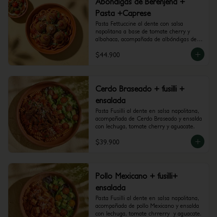
Abondigas de Berenjena +
Pasta +Caprese
Pasta Fettuccine al dente con salsa 
napolitana a base de tomate cherry y 
albahaca, acompañada de albóndigas de 
berenjena y mini caprese con burrata, 
$44.900
tomate cherry y pesto.
Cerdo Braseado + fusilli +
ensalada
Pasta Fusilli al dente en salsa napolitana, 
acompañada de Cerdo Braseado y ensalda 
con lechuga, tomate cherry y aguacate.
$39.900
Pollo Mexicano + fusilli+
ensalada
Pasta Fusilli al dente en salsa napolitana, 
acompañada de pollo Mexicano y ensalda 
con lechuga, tomate chrrerry  y aguacate.