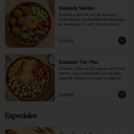
Ensalada Selvalia
Ensalada a base de mix de lechugas y 
arroz integral, acompañada de albóndigas 
de berenjena (5 unds), tomate cherry, 
aguacate y dip de Pimenton. 
Recomendada con vinagreta Balsámica
$34.500
Ensalada Tex Mex
Ensalada a base de lechuga con pollo finas 
hierbas, queso mozzarella, pico de gallo, 
aguacate, totopos triturados y vinagreta a 
elección.
$28.900
Especiales