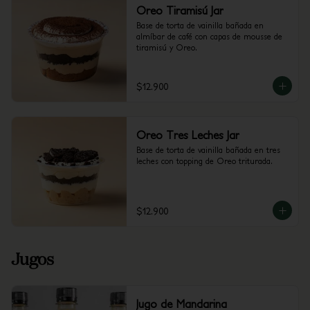
Oreo Tiramisú Jar
Base de torta de vainilla bañada en 
almíbar de café con capas de mousse de 
tiramisú y Oreo.
$12.900
Oreo Tres Leches Jar
Base de torta de vainilla bañada en tres 
leches con topping de Oreo triturada.
$12.900
Jugos
Jugo de Mandarina