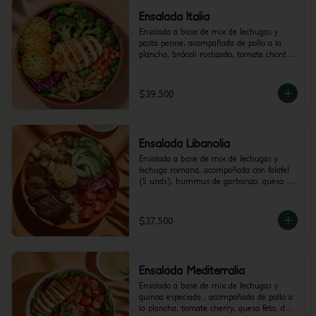
Ensalada Italia
Ensalada a base de mix de lechugas y 
pasta penne, acompañada de pollo a la 
plancha, brócoli rostizado, tomate chonto 
y galletas de parmesano. Recomendada 
con vinagreta Pesto.
$39.500
Ensalada Libanolia
Ensalada a base de mix de lechugas y 
lechuga romana, acompañada con falafel 
(5 unds), hummus de garbanzo, queso 
feta, tomate cherry, pepino, crutones y 
cebolla encurtida con trocitos de jalapeño. 
Recomendada con vinagreta Libanesa.
$37.500
Ensalada Mediterralia
Ensalada a base de mix de lechugas y 
quinoa especiada , acompañada de pollo a 
la plancha, tomate cherry, queso feta, dip 