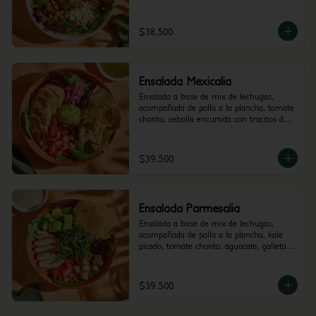
de berenjena y garbanzos crocantes. 
Recomendada con vinagreta Mediterránea.
$38.500
Ensalada Mexicalia
Ensalada a base de mix de lechugas, 
acompañada de pollo a la plancha, tomate 
chonto, cebolla encurtida con trocitos de 
jalapeño, totopos, maiz, guacamole y 
cilantro. Recomendada con vinagreta de 
Jalapeños.
$39.500
Ensalada Parmesalia
Ensalada a base de mix de lechugas, 
acompañada de pollo a la plancha, kale 
picado, tomate chonto, aguacate, galletas 
de parmesano, hummus de pimenton y 
crutones. Recomendada con vinagreta 
César.
$39.500