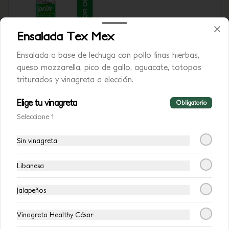
Ensalada Tex Mex
$7.500
Ensalada a base de lechuga con pollo finas hierbas,
queso mozzarella, pico de gallo, aguacate, totopos
triturados y vinagreta a elección.
Elige tu vinagreta
Obligatorio
Seleccione 1
Sin vinagreta
Libanesa
Conócenos
Jalapeños
Zona de Delivery
Términos y Condiciones Avocalia
Vinagreta Healthy César
Contacto