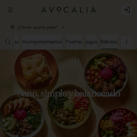
Abrir menu de navegación
Login
¿Dónde quieres pedir?
ndwiches
Acompañamientos
Postres
Jugos
Bebidas
Sano, simple y balanceado