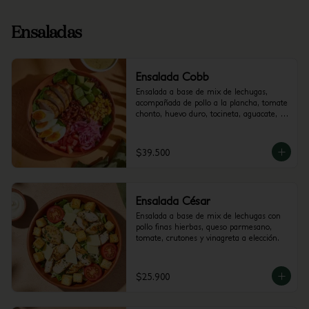
Ensaladas
Ensalada Cobb
Ensalada a base de mix de lechugas, 
acompañada de pollo a la plancha, tomate 
chonto, huevo duro, tocineta, aguacate, 
cebolla encurtida con trocitos de jalapeño 
y maíz tierno. Recomendada con vinagreta 
Mediterránea.
$39.500
Ensalada César
Ensalada a base de mix de lechugas con 
pollo finas hierbas, queso parmesano, 
tomate, crutones y vinagreta a elección.
$25.900