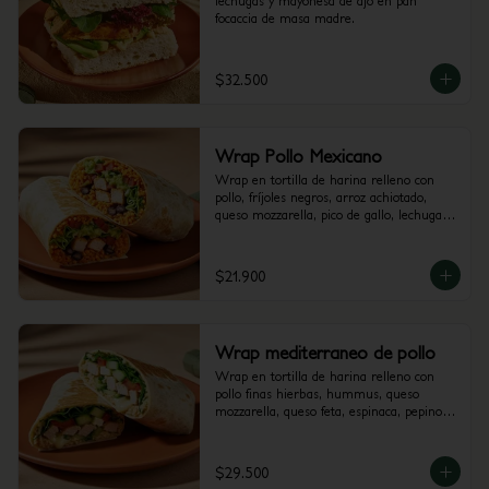
lechugas y mayonesa de ajo en pan 
focaccia de masa madre.
$32.500
Wrap Pollo Mexicano
Wrap en tortilla de harina relleno con 
pollo, fríjoles negros, arroz achiotado, 
queso mozzarella, pico de gallo, lechuga, 
guacamole y salsa verde.
$21.900
Wrap mediterraneo de pollo
Wrap en tortilla de harina relleno con 
pollo finas hierbas, hummus, queso 
mozzarella, queso feta, espinaca, pepino, 
cebolla morada y alioli.
$29.500