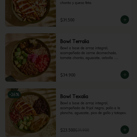
chonto y queso feta.
$31.500
Bowl Terralia
Bowl a base de arroz integral, 
acompañado de carne desmechada, 
tomate chonto, aguacate, cebolla 
encurtida con trocitos de jalapeño, brócoli 
rostizado y cilantro.
$34.900
-
26
%
Bowl Texalia
Bowl a base de arroz integral, 
acompañado de frijol negro, pollo a la 
plancha, aguacate, pico de gallo y totopos.
$23.500
$31.900