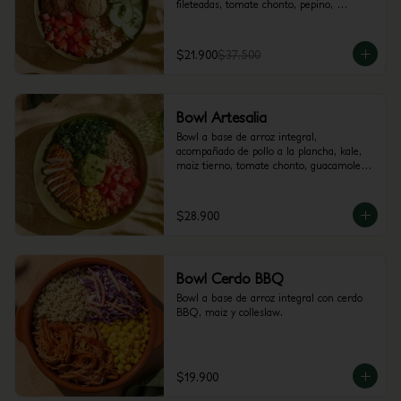
fileteadas, tomate chonto, pepino, 
hummus y perejil.
$21.900
$37.500
Bowl Artesalia
Bowl a base de arroz integral, 
acompañado de pollo a la plancha, kale, 
maiz tierno, tomate chonto, guacamole y 
cilantro.
$28.900
Bowl Cerdo BBQ
Bowl a base de arroz integral con cerdo 
BBQ, maiz y colleslaw.
$19.900