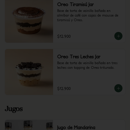
Oreo Tiramisú Jar
Base de torta de vainilla bañada en 
almíbar de café con capas de mousse de 
tiramisú y Oreo.
$12.900
Oreo Tres Leches Jar
Base de torta de vainilla bañada en tres 
leches con topping de Oreo triturada.
$12.900
Jugos
Jugo de Mandarina