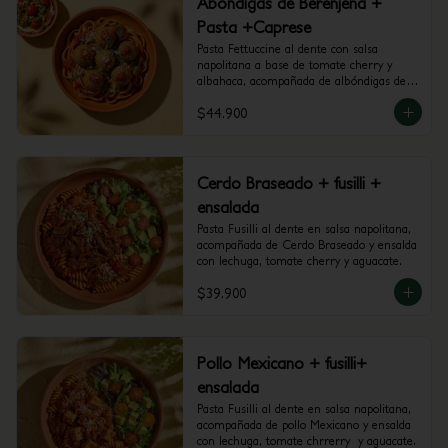
Abondigas de Berenjena +
Pasta +Caprese
Pasta Fettuccine al dente con salsa 
napolitana a base de tomate cherry y 
albahaca, acompañada de albóndigas de 
berenjena y mini caprese con burrata, 
$44.900
tomate cherry y pesto.
Cerdo Braseado + fusilli +
ensalada
Pasta Fusilli al dente en salsa napolitana, 
acompañada de Cerdo Braseado y ensalda 
con lechuga, tomate cherry y aguacate.
$39.900
Pollo Mexicano + fusilli+
ensalada
Pasta Fusilli al dente en salsa napolitana, 
acompañada de pollo Mexicano y ensalda 
con lechuga, tomate chrrerry  y aguacate.