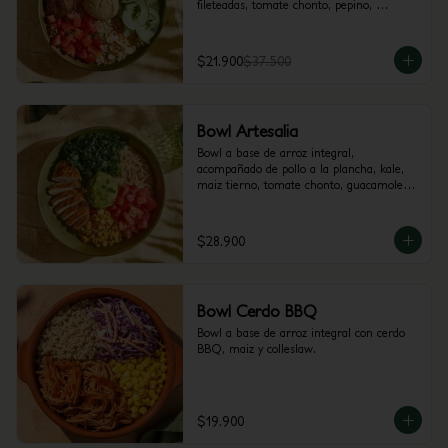
fileteadas, tomate chonto, pepino, 
hummus y perejil.
$21.900
$37.500
Bowl Artesalia
Bowl a base de arroz integral, 
acompañado de pollo a la plancha, kale, 
maiz tierno, tomate chonto, guacamole y 
cilantro.
$28.900
Bowl Cerdo BBQ
Bowl a base de arroz integral con cerdo 
BBQ, maiz y colleslaw.
$19.900