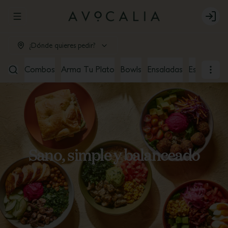
Abrir menu de navegación
Login
¿Dónde quieres pedir?
Combos
Arma Tu Plato
Bowls
Ensaladas
Especiales
Sano, simple y balanceado