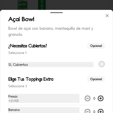
Açai Bowl
$7.500
Bowl de açai con banano, mantequilla de maní y
granola.
¿Necesitas Cubiertos?
Opcional
Seleccione 1
Sí, Cubiertos
Elige Tus Toppings Extra
Opcional
Conócenos
Seleccione 3
Fresas
Zona de Delivery
0
+
$1.900
Términos y Condiciones Avocalia
Banano
Contacto
0