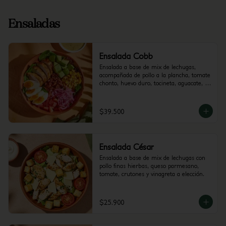
Ensaladas
Ensalada Cobb
Ensalada a base de mix de lechugas, 
acompañada de pollo a la plancha, tomate 
chonto, huevo duro, tocineta, aguacate, 
cebolla encurtida con trocitos de jalapeño 
y maíz tierno. Recomendada con vinagreta 
Mediterránea.
$39.500
Ensalada César
Ensalada a base de mix de lechugas con 
pollo finas hierbas, queso parmesano, 
tomate, crutones y vinagreta a elección.
$25.900