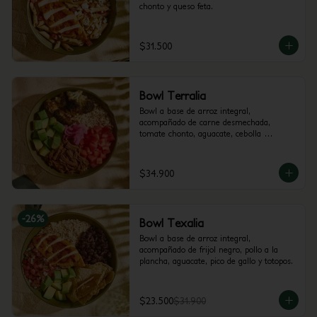
chonto y queso feta.
$31.500
Bowl Terralia
Bowl a base de arroz integral, 
acompañado de carne desmechada, 
tomate chonto, aguacate, cebolla 
encurtida con trocitos de jalapeño, brócoli 
rostizado y cilantro.
$34.900
-
26
%
Bowl Texalia
Bowl a base de arroz integral, 
acompañado de frijol negro, pollo a la 
plancha, aguacate, pico de gallo y totopos.
$23.500
$31.900