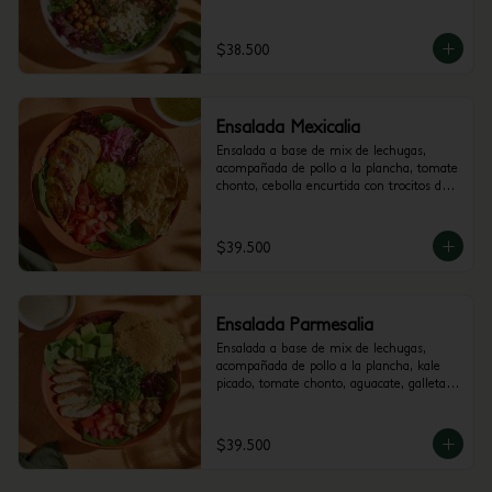
de berenjena y garbanzos crocantes. 
Recomendada con vinagreta Mediterránea.
$38.500
Ensalada Mexicalia
Ensalada a base de mix de lechugas, 
acompañada de pollo a la plancha, tomate 
chonto, cebolla encurtida con trocitos de 
jalapeño, totopos, maiz, guacamole y 
cilantro. Recomendada con vinagreta de 
Jalapeños.
$39.500
Ensalada Parmesalia
Ensalada a base de mix de lechugas, 
acompañada de pollo a la plancha, kale 
picado, tomate chonto, aguacate, galletas 
de parmesano, hummus de pimenton y 
crutones. Recomendada con vinagreta 
César.
$39.500