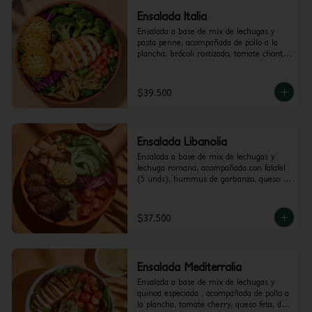
Ensalada Italia
Ensalada a base de mix de lechugas y 
pasta penne, acompañada de pollo a la 
plancha, brócoli rostizado, tomate chonto 
y galletas de parmesano. Recomendada 
con vinagreta Pesto.
$39.500
Ensalada Libanolia
Ensalada a base de mix de lechugas y 
lechuga romana, acompañada con falafel 
(5 unds), hummus de garbanzo, queso 
feta, tomate cherry, pepino, crutones y 
cebolla encurtida con trocitos de jalapeño. 
Recomendada con vinagreta Libanesa.
$37.500
Ensalada Mediterralia
Ensalada a base de mix de lechugas y 
quinoa especiada , acompañada de pollo a 
la plancha, tomate cherry, queso feta, dip 