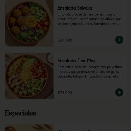
Ensalada Selvalia
Ensalada a base de mix de lechugas y 
arroz integral, acompañada de albóndigas 
de berenjena (5 unds), tomate cherry, 
aguacate y dip de Pimenton. 
Recomendada con vinagreta Balsámica
$34.500
Ensalada Tex Mex
Ensalada a base de lechuga con pollo finas 
hierbas, queso mozzarella, pico de gallo, 
aguacate, totopos triturados y vinagreta a 
elección.
$28.900
Especiales