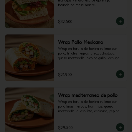
lechugas y mayonesa de ajo en pan 
focaccia de masa madre.
$32.500
Wrap Pollo Mexicano
Wrap en tortilla de harina relleno con 
pollo, fríjoles negros, arroz achiotado, 
queso mozzarella, pico de gallo, lechuga, 
guacamole y salsa verde.
$21.900
Wrap mediterraneo de pollo
Wrap en tortilla de harina relleno con 
pollo finas hierbas, hummus, queso 
mozzarella, queso feta, espinaca, pepino, 
cebolla morada y alioli.
$29.500